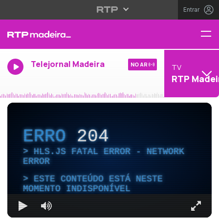
Entrar
Telejornal Madeira
NO AR
TV
RTP Madei
ERRO
204
HLS.JS FATAL ERROR - NETWORK
ERROR
ESTE CONTEÚDO ESTÁ NESTE
MOMENTO INDISPONÍVEL