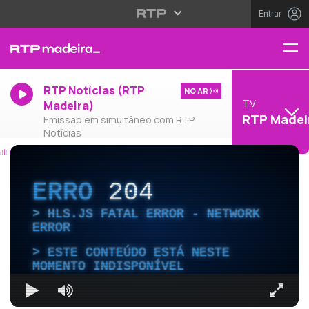
Entrar
RTP Notícias (RTP
NO AR
TV
Madeira)
RTP Madei
Emissão em simultâneo com RTP
Notícias
ERRO
204
HLS.JS FATAL ERROR - NETWORK
ERROR
ESTE CONTEÚDO ESTÁ NESTE
MOMENTO INDISPONÍVEL