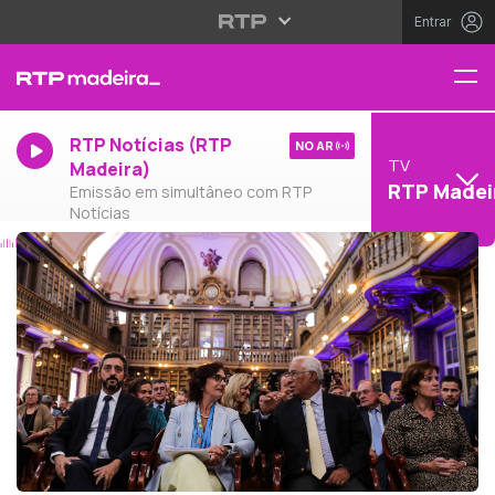
Entrar
RTP Notícias (RTP
NO AR
TV
Madeira)
RTP Madei
Emissão em simultâneo com RTP
Notícias