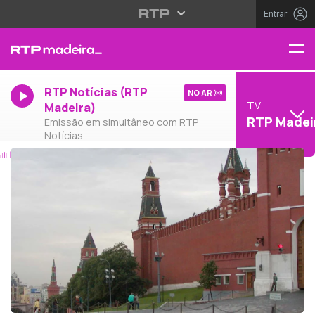
Entrar
RTP Notícias (RTP
NO AR
TV
Madeira)
RTP Madei
Emissão em simultâneo com RTP
Notícias