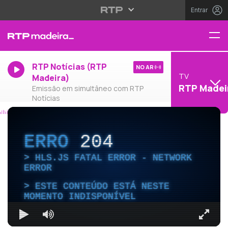
Entrar
RTP Notícias (RTP
NO AR
TV
Madeira)
RTP Madei
Emissão em simultâneo com RTP
Notícias
ERRO
204
HLS.JS FATAL ERROR - NETWORK
ERROR
ESTE CONTEÚDO ESTÁ NESTE
MOMENTO INDISPONÍVEL