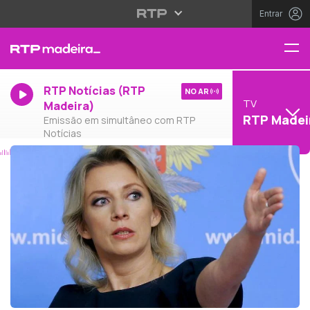
Entrar
RTP Notícias (RTP
NO AR
TV
Madeira)
RTP Madei
Emissão em simultâneo com RTP
Notícias