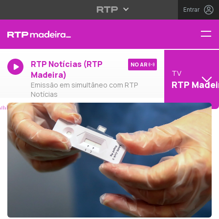
Entrar
RTP Notícias (RTP
NO AR
TV
Madeira)
RTP Madei
Emissão em simultâneo com RTP
Notícias