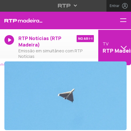
Entrar
RTP Notícias (RTP
NO AR
TV
Madeira)
RTP Madei
Emissão em simultâneo com RTP
Notícias