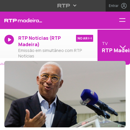
Entrar
RTP Notícias (RTP
NO AR
TV
Madeira)
RTP Madei
Emissão em simultâneo com RTP
Notícias