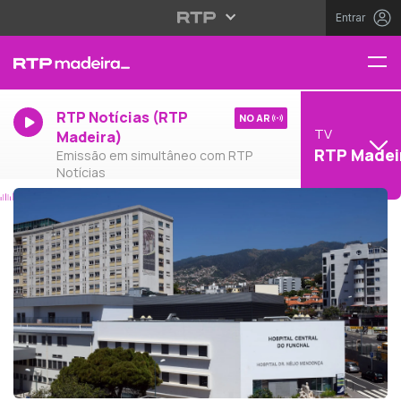
Entrar
RTP Notícias (RTP
NO AR
TV
Madeira)
RTP Madei
Emissão em simultâneo com RTP
Notícias