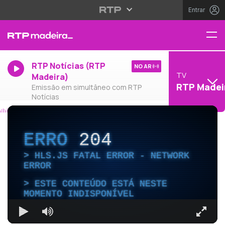
Entrar
RTP Notícias (RTP
NO AR
TV
Madeira)
RTP Madei
Emissão em simultâneo com RTP
Notícias
ERRO
204
HLS.JS FATAL ERROR - NETWORK
ERROR
ESTE CONTEÚDO ESTÁ NESTE
MOMENTO INDISPONÍVEL