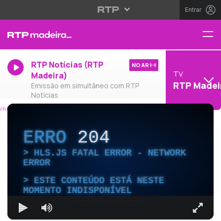
Entrar
RTP Notícias (RTP
NO AR
TV
Madeira)
RTP Madei
Emissão em simultâneo com RTP
Notícias
ERRO
204
HLS.JS FATAL ERROR - NETWORK
ERROR
ESTE CONTEÚDO ESTÁ NESTE
MOMENTO INDISPONÍVEL