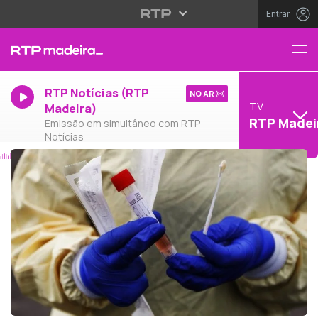
Entrar
RTP Notícias (RTP
NO AR
TV
Madeira)
RTP Madei
Emissão em simultâneo com RTP
Notícias