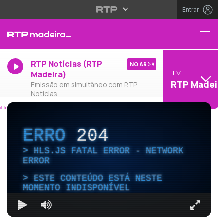
Entrar
RTP Notícias (RTP
NO AR
TV
Madeira)
RTP Madei
Emissão em simultâneo com RTP
Notícias
ERRO
204
HLS.JS FATAL ERROR - NETWORK
ERROR
ESTE CONTEÚDO ESTÁ NESTE
MOMENTO INDISPONÍVEL