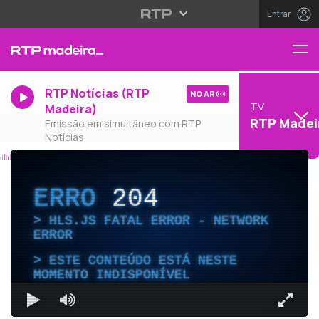
Entrar
RTP Notícias (RTP
NO AR
TV
Madeira)
RTP Madei
Emissão em simultâneo com RTP
Notícias
ERRO
204
HLS.JS FATAL ERROR - NETWORK
ERROR
ESTE CONTEÚDO ESTÁ NESTE
MOMENTO INDISPONÍVEL