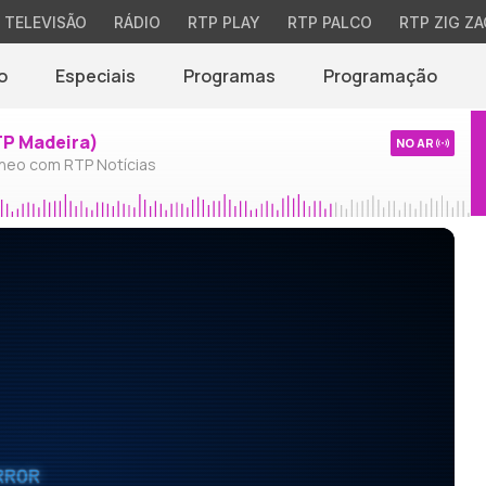
TELEVISÃO
RÁDIO
RTP PLAY
RTP PALCO
RTP ZIG ZA
o
Especiais
Programas
Programação
TP Madeira)
NO AR
neo com RTP Notícias
RROR