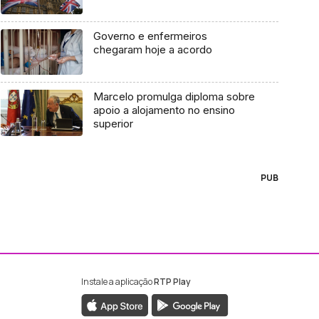
Governo e enfermeiros
chegaram hoje a acordo
Marcelo promulga diploma sobre
apoio a alojamento no ensino
superior
PUB
Instale a aplicação
RTP Play
ebook da RTP Madeira
nstagram da RTP Madeira