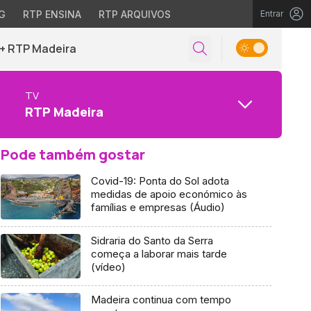
G
RTP ENSINA
RTP ARQUIVOS
Entrar
+ RTP Madeira
TV
RTP Madeira
Pode também gostar
Covid-19: Ponta do Sol adota
medidas de apoio económico às
famílias e empresas (Áudio)
Sidraria do Santo da Serra
começa a laborar mais tarde
(vídeo)
Madeira continua com tempo