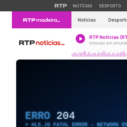
NOTÍCIAS
DESPORTO
Notícias
Desport
RTP Notícias (R
Emissão em simultâ
ERRO
204
HLS.JS FATAL ERROR - NETWORK E