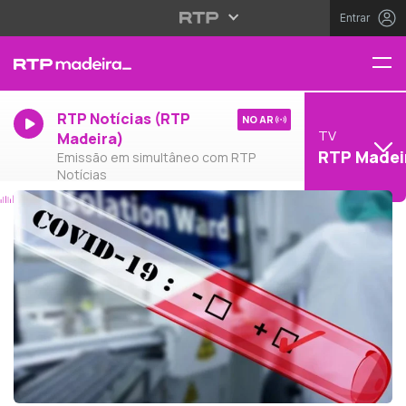
Entrar
RTP Notícias (RTP
NO AR
TV
Madeira)
RTP Madei
Emissão em simultâneo com RTP
Notícias