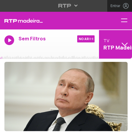
Entrar
Sem Filtros
NO AR
TV
RTP Madei