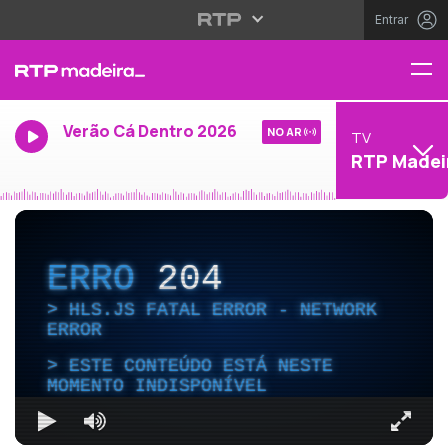
Entrar
Verão Cá Dentro 2026
NO AR
TV
RTP Madei
ERRO
204
HLS.JS FATAL ERROR - NETWORK
ERROR
ESTE CONTEÚDO ESTÁ NESTE
MOMENTO INDISPONÍVEL