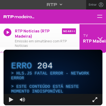
Entrar
RTP Notícias (RTP
NO AR
TV
Madeira)
RTP Madei
Emissão em simultâneo com RTP
Notícias
ERRO
204
HLS.JS FATAL ERROR - NETWORK
ERROR
ESTE CONTEÚDO ESTÁ NESTE
MOMENTO INDISPONÍVEL