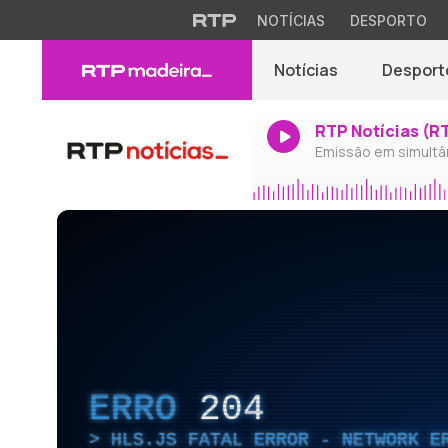
NOTÍCIAS
DESPORTO
Notícias
Desport
RTP Notícias (R
Emissão em simultâ
ERRO
204
HLS.JS FATAL ERROR - NETWORK E