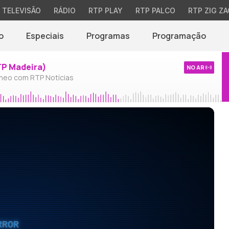
TELEVISÃO
RÁDIO
RTP PLAY
RTP PALCO
RTP ZIG ZA
o
Especiais
Programas
Programação
TP Madeira)
NO AR
neo com RTP Notícias
RROR