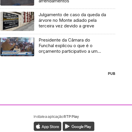
arrendamentos
Julgamento de caso da queda da
árvore no Monte adiado pela
terceira vez devido a greve
Presidente da Câmara do
Funchal explicou o que é o
orçamento participativo a um
grupo de jovens (Vídeo)
PUB
Instale a aplicação
RTP Play
ebook da RTP Madeira
nstagram da RTP Madeira