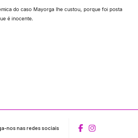
lémica do caso Mayorga lhe custou, porque foi posta
ue é inocente.
Aceder ao Fac
Aceder ao I
ga-nos nas redes sociais