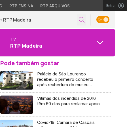
G
RTP ENSINA
RTP ARQUIVOS
Entrar
+ RTP Madeira
TV
RTP Madeira
Pode também gostar
Palácio de São Lourenço
recebeu o primeiro concerto
após reabertura do museu
(Vídeo)
Vítimas dos incêndios de 2016
têm 60 dias para reclamar apoio
Covid-19: Câmara de Cascais