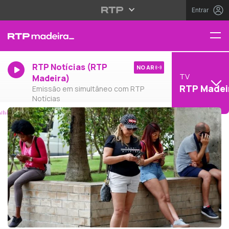
Entrar
RTP Notícias (RTP
NO AR
TV
Madeira)
RTP Madei
Emissão em simultâneo com RTP
Notícias