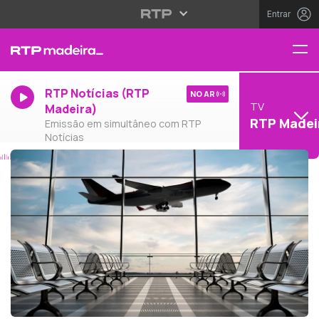
Entrar
RTP Notícias (RTP
NO AR
TV
Madeira)
RTP Madei
Emissão em simultâneo com RTP
Notícias