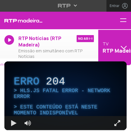
Entrar
RTP Notícias (RTP
NO AR
TV
Madeira)
RTP Madei
Emissão em simultâneo com RTP
Notícias
ERRO
204
HLS.JS FATAL ERROR - NETWORK
ERROR
ESTE CONTEÚDO ESTÁ NESTE
MOMENTO INDISPONÍVEL