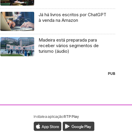
Já há livros escritos por ChatGPT
à venda na Amazon
Madeira está preparada para
receber vários segmentos de
turismo (áudio)
PUB
Instale a aplicação
RTP Play
ebook da RTP Madeira
nstagram da RTP Madeira