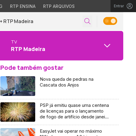
G
RTP ENSINA
RTP ARQUIVOS
Entrar
+ RTP Madeira
TV
RTP Madeira
Pode também gostar
Nova queda de pedras na
Cascata dos Anjos
PSP já emitiu quase uma centena
de licenças para o lançamento
de fogo de artifício desde janeiro
(vídeo)
EasyJet vai operar no máximo