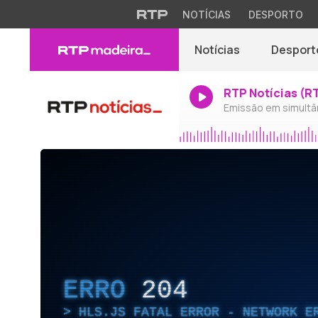
NOTÍCIAS
DESPORTO
Notícias
Desport
RTP Notícias (R
Emissão em simultâ
ERRO
204
HLS.JS FATAL ERROR - NETWORK E