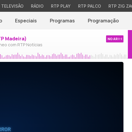
TELEVISÃO
RÁDIO
RTP PLAY
RTP PALCO
RTP ZIG ZA
o
Especiais
Programas
Programação
TP Madeira)
NO AR
neo com RTP Notícias
RROR