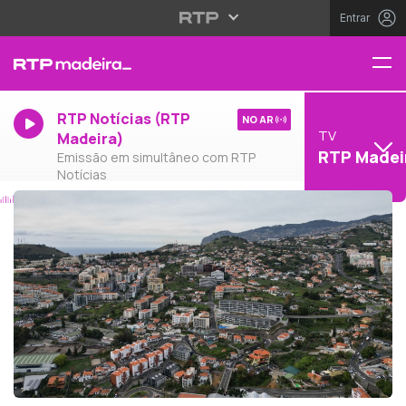
Entrar
RTP Notícias (RTP
NO AR
TV
Madeira)
RTP Madei
Emissão em simultâneo com RTP
Notícias