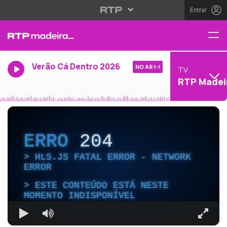
Entrar
Verão Cá Dentro 2026
NO AR
TV
RTP Madei
ERRO
204
HLS.JS FATAL ERROR - NETWORK
ERROR
ESTE CONTEÚDO ESTÁ NESTE
MOMENTO INDISPONÍVEL