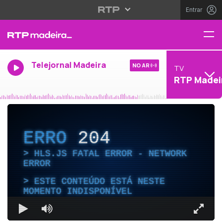
Entrar
Telejornal Madeira
NO AR
TV
RTP Madei
ERRO
204
HLS.JS FATAL ERROR - NETWORK
ERROR
ESTE CONTEÚDO ESTÁ NESTE
MOMENTO INDISPONÍVEL