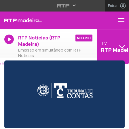
Entrar
RTP Notícias (RTP
NO AR
TV
Madeira)
RTP Madei
Emissão em simultâneo com RTP
Notícias