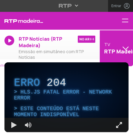
Entrar
RTP Notícias (RTP
NO AR
TV
Madeira)
RTP Madei
Emissão em simultâneo com RTP
Notícias
ERRO
204
HLS.JS FATAL ERROR - NETWORK
ERROR
ESTE CONTEÚDO ESTÁ NESTE
MOMENTO INDISPONÍVEL