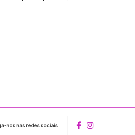
Aceder ao Fac
Aceder ao I
ga-nos nas redes sociais