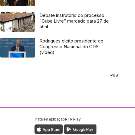
Debate instrutório do processo
“Cuba Livre” marcado para 27 de
abril
Rodrigues eleito presidente do
Congresso Nacional do CDS
(vídeo)
PUB
Instale a aplicação
RTP Play
ebook da RTP Madeira
nstagram da RTP Madeira