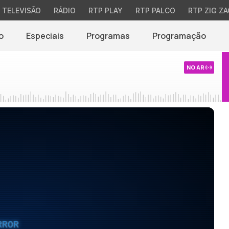
TELEVISÃO
RÁDIO
RTP PLAY
RTP PALCO
RTP ZIG ZA
o
Especiais
Programas
Programação
NO AR
RROR