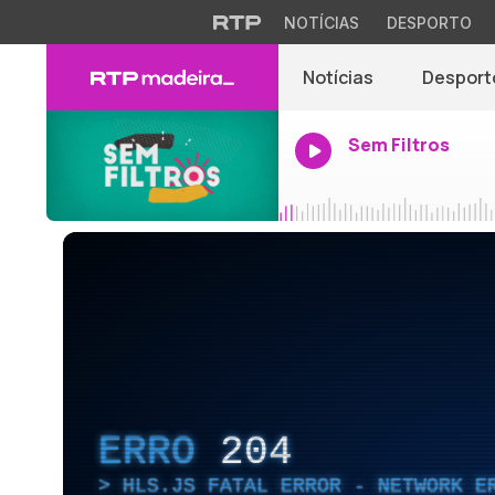
NOTÍCIAS
DESPORTO
Notícias
Desport
Sem Filtros
ERRO
204
HLS.JS FATAL ERROR - NETWORK E