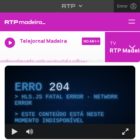
Entrar
Telejornal Madeira
NO AR
TV
RTP Madei
ERRO
204
HLS.JS FATAL ERROR - NETWORK
ERROR
ESTE CONTEÚDO ESTÁ NESTE
MOMENTO INDISPONÍVEL