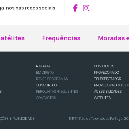
Aceder ao Fac
Aceder ao I
ga-nos nas redes sociais
atélites
Frequências
Moradas e
RTP PLAY
CONTACTOS
EM DIRETO
PROVEDORA DO
REVER PROGRAMAS
TELESPECTADOR
CONCURSOS
PROVEDORA DO OUVI
S
PERGUNTAS FREQUENTES
ACESSIBILIDADES
CONTACTOS
SATÉLITES
IÇÕES
PUBLICIDADE
© RTP, Rádio e Televisão de Portugal 2
|