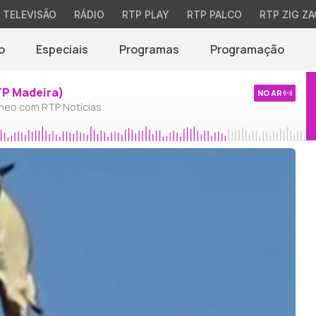
TELEVISÃO
RÁDIO
RTP PLAY
RTP PALCO
RTP ZIG ZA
o
Especiais
Programas
Programação
TP Madeira)
NO AR
neo com RTP Notícias