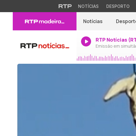
NOTÍCIAS
DESPORTO
Notícias
Desport
RTP Notícias (R
Emissão em simultâ