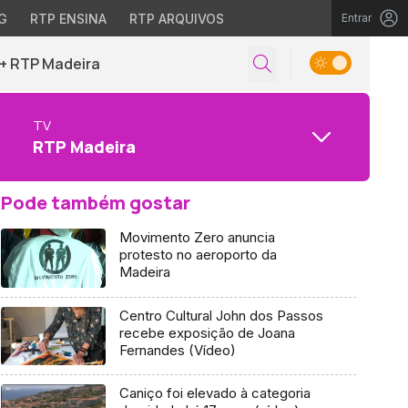
G
RTP ENSINA
RTP ARQUIVOS
Entrar
+ RTP Madeira
TV
RTP Madeira
Pode também gostar
Movimento Zero anuncia
protesto no aeroporto da
Madeira
Centro Cultural John dos Passos
recebe exposição de Joana
Fernandes (Vídeo)
Caniço foi elevado à categoria