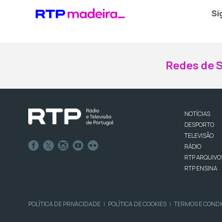
Si
Redes de S
NOTÍCIAS
DESPORTO
TELEVISÃO
RÁDIO
RTP ARQUIVO
RTP ENSINA
POLÍTICA DE PRIVACIDADE
POLÍTICA DE COOKIES
TERMOS E COND
|
|