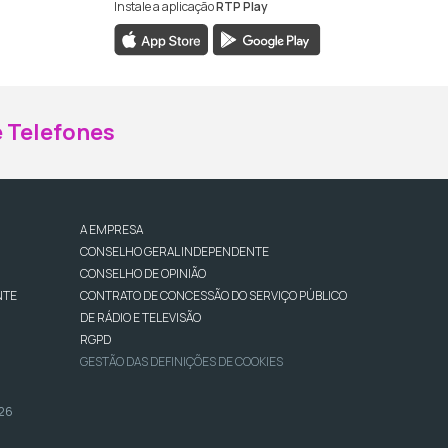
Instale a aplicação
RTP Play
ebook da RTP Madeira
nstagram da RTP Madeira
 Telefones
A EMPRESA
CONSELHO GERAL INDEPENDENTE
CONSELHO DE OPINIÃO
NTE
CONTRATO DE CONCESSÃO DO SERVIÇO PÚBLICO
DE RÁDIO E TELEVISÃO
RGPD
GESTÃO DAS DEFINIÇÕES DE COOKIES
026