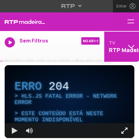
Entrar
Sem Filtros
NO AR
TV
RTP Madei
ERRO
204
HLS.JS FATAL ERROR - NETWORK
ERROR
ESTE CONTEÚDO ESTÁ NESTE
MOMENTO INDISPONÍVEL