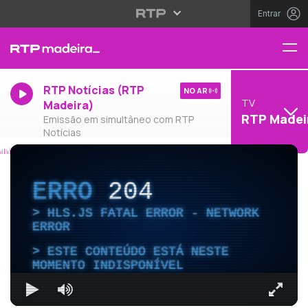
Entrar
RTP Notícias (RTP
NO AR
TV
Madeira)
RTP Madei
Emissão em simultâneo com RTP
Notícias
ERRO
204
HLS.JS FATAL ERROR - NETWORK
ERROR
ESTE CONTEÚDO ESTÁ NESTE
MOMENTO INDISPONÍVEL