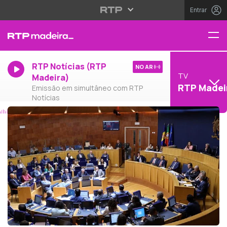
Entrar
RTP Notícias (RTP
NO AR
TV
Madeira)
RTP Madei
Emissão em simultâneo com RTP
Notícias