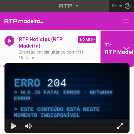
Entrar
RTP Notícias (RTP
NO AR
TV
Madeira)
RTP Madei
Emissão em simultâneo com RTP
Notícias
ERRO
204
HLS.JS FATAL ERROR - NETWORK
ERROR
ESTE CONTEÚDO ESTÁ NESTE
MOMENTO INDISPONÍVEL