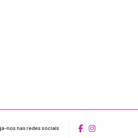
Aceder ao Fac
Aceder ao I
ga-nos nas redes sociais