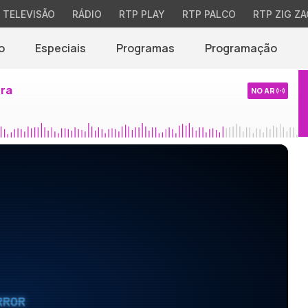
TELEVISÃO
RÁDIO
RTP PLAY
RTP PALCO
RTP ZIG ZA
o
Especiais
Programas
Programação
ira
NO AR
RROR