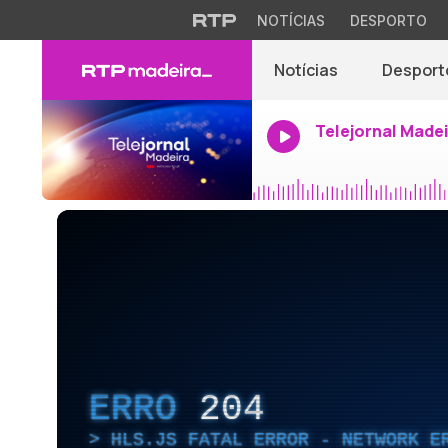
NOTÍCIAS
DESPORTO
Notícias
Desport
Telejornal Made
ERRO
204
HLS.JS FATAL ERROR - NETWORK E