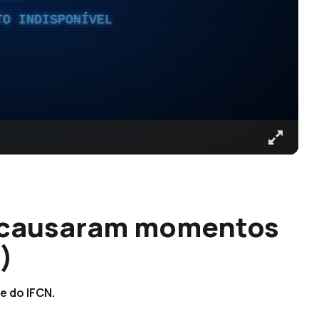
TO INDISPONÍVEL
s causaram momentos
)
e do IFCN.