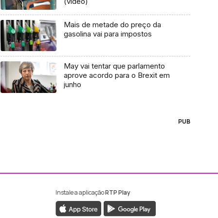
(vídeo)
Mais de metade do preço da
gasolina vai para impostos
May vai tentar que parlamento
aprove acordo para o Brexit em
junho
PUB
Instale a aplicação
RTP Play
ebook da RTP Madeira
nstagram da RTP Madeira