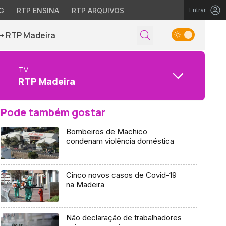
G
RTP ENSINA
RTP ARQUIVOS
Entrar
+ RTP Madeira
TV
RTP Madeira
Pode também gostar
Bombeiros de Machico
condenam violência doméstica
Cinco novos casos de Covid-19
na Madeira
Não declaração de trabalhadores