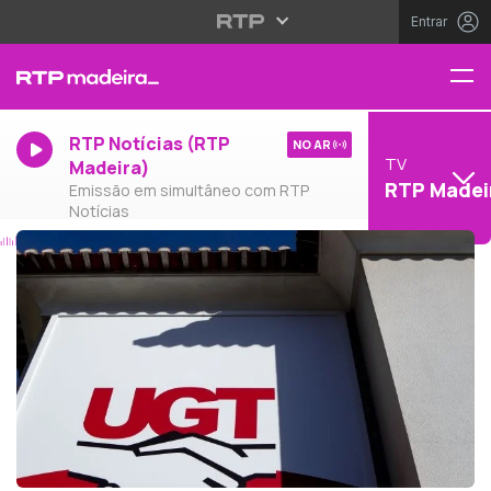
Entrar
RTP Notícias (RTP
NO AR
TV
Madeira)
RTP Madei
Emissão em simultâneo com RTP
Notícias