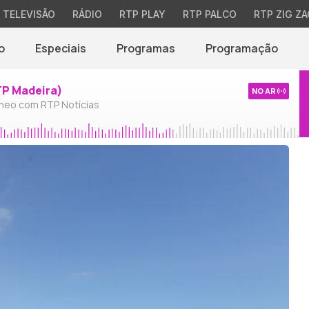
TELEVISÃO
RÁDIO
RTP PLAY
RTP PALCO
RTP ZIG ZA
o
Especiais
Programas
Programação
TP Madeira)
NO AR
neo com RTP Notícias