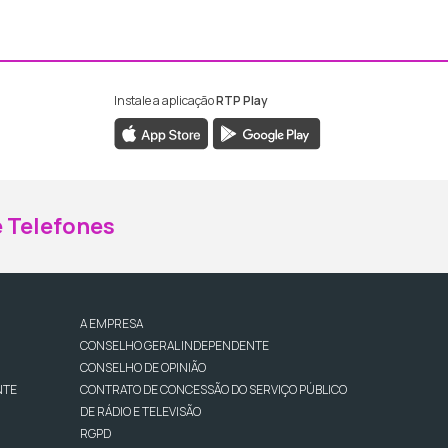
Instale a aplicação
RTP Play
ebook da RTP Madeira
nstagram da RTP Madeira
 Telefones
A EMPRESA
CONSELHO GERAL INDEPENDENTE
CONSELHO DE OPINIÃO
NTE
CONTRATO DE CONCESSÃO DO SERVIÇO PÚBLICO
DE RÁDIO E TELEVISÃO
RGPD