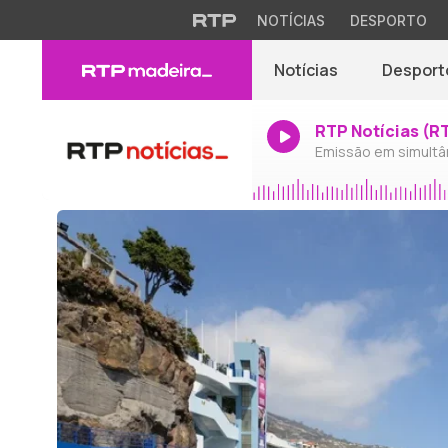
NOTÍCIAS
DESPORTO
Notícias
Desport
RTP Notícias (R
Emissão em simultâ