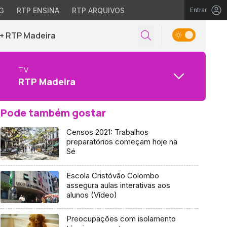
G
RTP ENSINA
RTP ARQUIVOS
Entrar
+ RTP Madeira
TV
RTP Madeira
Pode também gostar
Censos 2021: Trabalhos
preparatórios começam hoje na
Sé
Escola Cristóvão Colombo
assegura aulas interativas aos
alunos (Vídeo)
Preocupações com isolamento