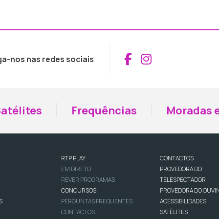
Aceder ao Fac
Aceder ao I
ga-nos nas redes sociais
atélites
Frequências
Moradas e
RTP PLAY
CONTACTOS
EM DIRETO
PROVEDORA DO
REVER PROGRAMAS
TELESPECTADOR
CONCURSOS
PROVEDORA DO OUVI
S
PERGUNTAS FREQUENTES
ACESSIBILIDADES
CONTACTOS
SATÉLITES