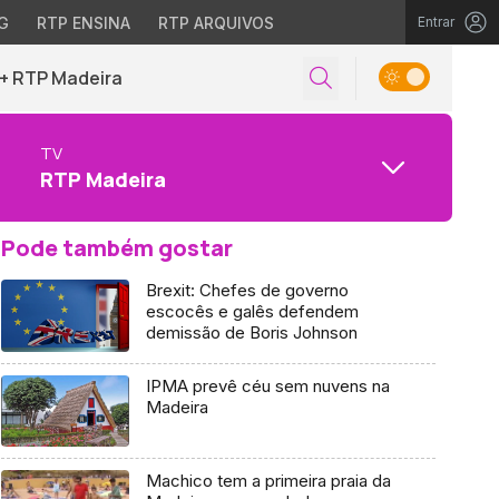
G
RTP ENSINA
RTP ARQUIVOS
Entrar
+ RTP Madeira
TV
RTP Madeira
Pode também gostar
Brexit: Chefes de governo
escocês e galês defendem
demissão de Boris Johnson
IPMA prevê céu sem nuvens na
Madeira
Machico tem a primeira praia da