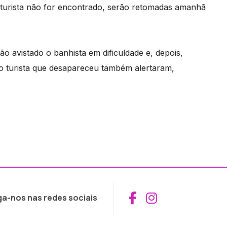
o turista não for encontrado, serão retomadas amanhã
ão avistado o banhista em dificuldade e, depois,
 turista que desapareceu também alertaram,
Aceder ao Fac
Aceder ao I
ga-nos nas redes sociais