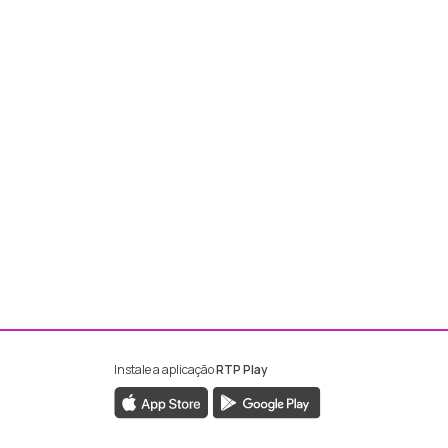
Instale a aplicação
RTP Play
ebook da RTP Madeira
nstagram da RTP Madeira