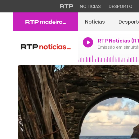
NOTÍCIAS
DESPORTO
Notícias
Desport
RTP Notícias (R
Emissão em simultâ