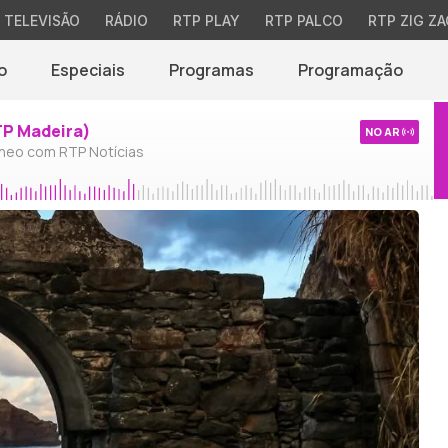
TELEVISÃO
RÁDIO
RTP PLAY
RTP PALCO
RTP ZIG ZA
o
Especiais
Programas
Programação
TP Madeira)
NO AR
neo com RTP Notícias