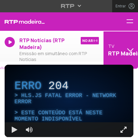
Entrar
RTP Notícias (RTP
NO AR
TV
Madeira)
RTP Madei
Emissão em simultâneo com RTP
Notícias
ERRO
204
HLS.JS FATAL ERROR - NETWORK
ERROR
ESTE CONTEÚDO ESTÁ NESTE
MOMENTO INDISPONÍVEL