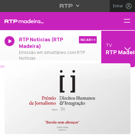
Entrar
RTP Notícias (RTP
NO AR
TV
Madeira)
RTP Madei
Emissão em simultâneo com RTP
Notícias