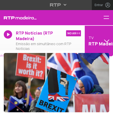
Entrar
RTP Notícias (RTP
NO AR
TV
Madeira)
RTP Madei
Emissão em simultâneo com RTP
Notícias