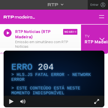
Entrar
RTP Notícias (RTP
NO AR
TV
Madeira)
RTP Madei
Emissão em simultâneo com RTP
Notícias
ERRO
204
HLS.JS FATAL ERROR - NETWORK
ERROR
ESTE CONTEÚDO ESTÁ NESTE
MOMENTO INDISPONÍVEL