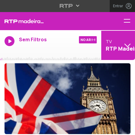
Entrar
Sem Filtros
NO AR
TV
RTP Madei