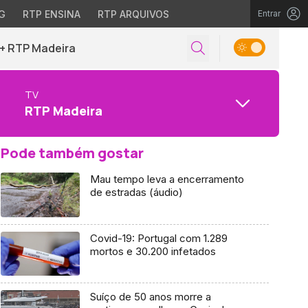
G
RTP ENSINA
RTP ARQUIVOS
Entrar
+ RTP Madeira
TV
RTP Madeira
Pode também gostar
Mau tempo leva a encerramento
de estradas (áudio)
Covid-19: Portugal com 1.289
mortos e 30.200 infetados
Suíço de 50 anos morre a