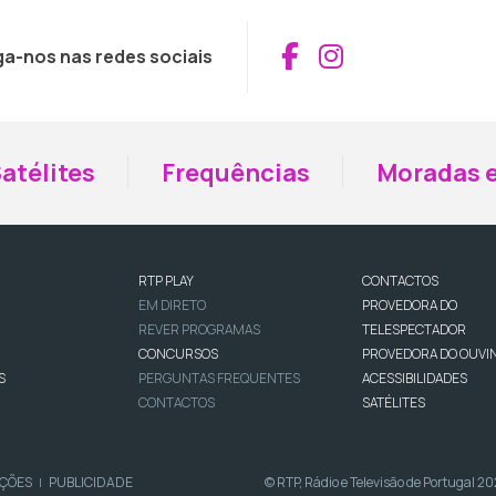
Aceder ao Fac
Aceder ao I
ga-nos nas redes sociais
atélites
Frequências
Moradas e
RTP PLAY
CONTACTOS
EM DIRETO
PROVEDORA DO
REVER PROGRAMAS
TELESPECTADOR
CONCURSOS
PROVEDORA DO OUVI
S
PERGUNTAS FREQUENTES
ACESSIBILIDADES
CONTACTOS
SATÉLITES
IÇÕES
PUBLICIDADE
© RTP, Rádio e Televisão de Portugal 2
|