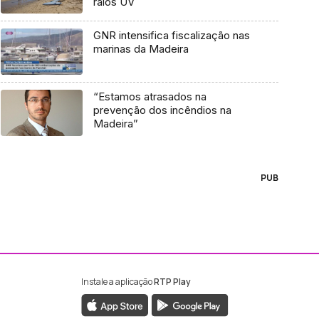
raios UV
GNR intensifica fiscalização nas
marinas da Madeira
“Estamos atrasados na
prevenção dos incêndios na
Madeira”
PUB
Instale a aplicação
RTP Play
ebook da RTP Madeira
nstagram da RTP Madeira