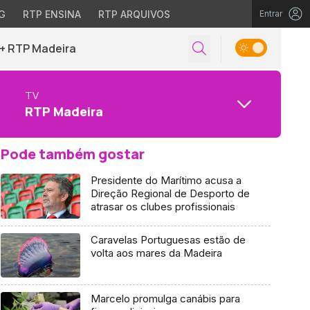
G
RTP ENSINA
RTP ARQUIVOS
Entrar
+ RTP Madeira
TV
RTP Madeira
Pode também gostar
Presidente do Marítimo acusa a
Direção Regional de Desporto de
atrasar os clubes profissionais
Caravelas Portuguesas estão de
volta aos mares da Madeira
Marcelo promulga canábis para