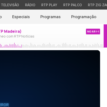
TELEVISÃO
RÁDIO
RTP PLAY
RTP PALCO
RTP ZIG ZA
o
Especiais
Programas
Programação
TP Madeira)
NO AR
neo com RTP Notícias
RROR