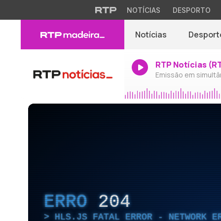
NOTÍCIAS
DESPORTO
Notícias
Desport
RTP Notícias (R
Emissão em simultâ
ERRO
204
HLS.JS FATAL ERROR - NETWORK E