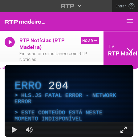
Entrar
RTP Notícias (RTP
NO AR
TV
Madeira)
RTP Madei
Emissão em simultâneo com RTP
Notícias
ERRO
204
HLS.JS FATAL ERROR - NETWORK
ERROR
ESTE CONTEÚDO ESTÁ NESTE
MOMENTO INDISPONÍVEL