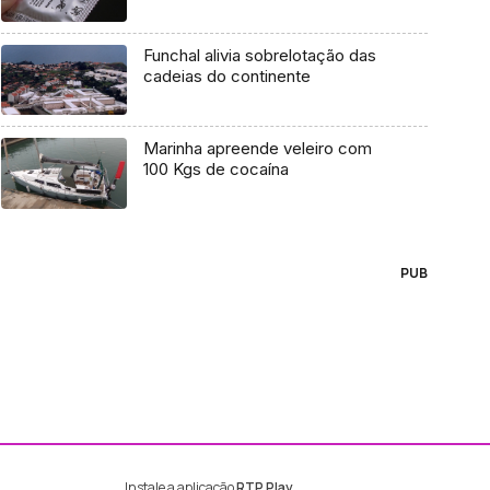
Funchal alivia sobrelotação das
cadeias do continente
Marinha apreende veleiro com
100 Kgs de cocaína
PUB
Instale a aplicação
RTP Play