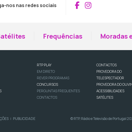
Aceder ao Fac
Aceder ao I
ga-nos nas redes sociais
atélites
Frequências
Moradas e
RTP PLAY
CONTACTOS
EM DIRETO
PROVEDORA DO
REVER PROGRAMAS
TELESPECTADOR
CONCURSOS
PROVEDORA DO OUVI
S
PERGUNTAS FREQUENTES
ACESSIBILIDADES
CONTACTOS
SATÉLITES
IÇÕES
PUBLICIDADE
© RTP, Rádio e Televisão de Portugal 2
|