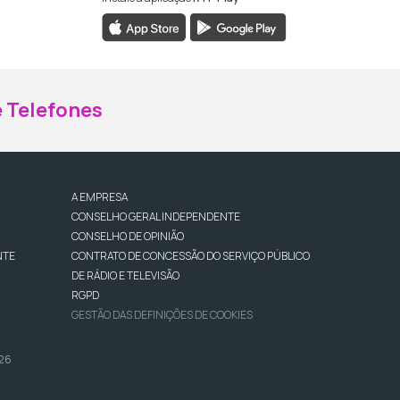
ebook da RTP Madeira
nstagram da RTP Madeira
 Telefones
A EMPRESA
CONSELHO GERAL INDEPENDENTE
CONSELHO DE OPINIÃO
NTE
CONTRATO DE CONCESSÃO DO SERVIÇO PÚBLICO
DE RÁDIO E TELEVISÃO
RGPD
GESTÃO DAS DEFINIÇÕES DE COOKIES
026