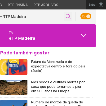
G
RTP ENSINA
RTP ARQUIVOS
Entrar
+ RTP Madeira
TV
RTP Madeira
Pode também gostar
Futuro da Venezuela é de
expectativa dentro e fora do pais
(áudio)
Rios secos e culturas mortas por
seca que pode tornar-se a pior
em 500 anos na Europa
Número de mortos da queda de