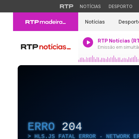
NOTÍCIAS
DESPORTO
Notícias
Desport
RTP Notícias (R
Emissão em simultâ
ERRO
204
HLS.JS FATAL ERROR - NETWORK E