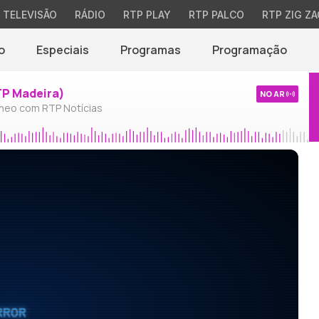
TELEVISÃO
RÁDIO
RTP PLAY
RTP PALCO
RTP ZIG ZA
o
Especiais
Programas
Programação
TP Madeira)
NO AR
neo com RTP Notícias
RROR