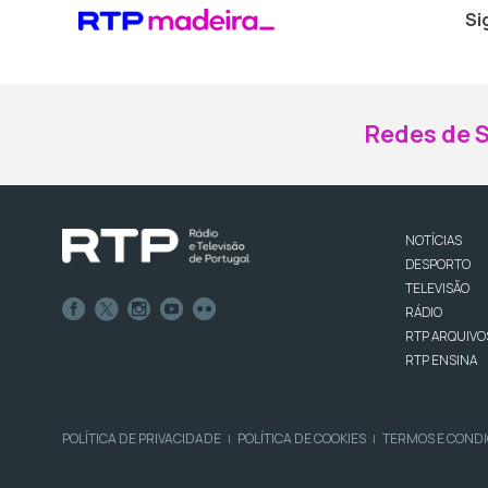
Si
Redes de S
NOTÍCIAS
DESPORTO
TELEVISÃO
RÁDIO
RTP ARQUIVO
RTP ENSINA
POLÍTICA DE PRIVACIDADE
POLÍTICA DE COOKIES
TERMOS E COND
|
|